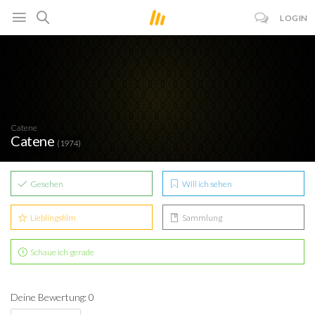
LOGIN
Catene
Catene
(1974)
Gesehen
Will ich sehen
Lieblingsfilm
Sammlung
Schaue ich gerade
Deine Bewertung: 0