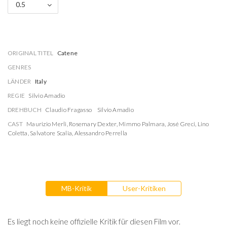
0.5
ORIGINAL TITEL
Catene
GENRES
LÄNDER
Italy
REGIE
Silvio Amadio
DREHBUCH
Claudio Fragasso
Silvio Amadio
CAST
Maurizio Merli
,
Rosemary Dexter
,
Mimmo Palmara
,
José Greci
,
Lino
Coletta
,
Salvatore Scalia
,
Alessandro Perrella
MB-Kritik
User-Kritiken
Es liegt noch keine offizielle Kritik für diesen Film vor.