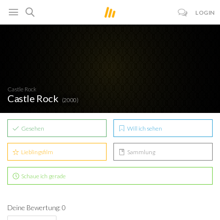
LOGIN
Castle Rock
Castle Rock
(2000)
Gesehen
Will ich sehen
Lieblingsfilm
Sammlung
Schaue ich gerade
Deine Bewertung: 0