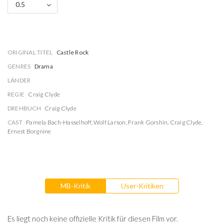
0.5
ORIGINAL TITEL
Castle Rock
GENRES
Drama
LÄNDER
REGIE
Craig Clyde
DREHBUCH
Craig Clyde
CAST
Pamela Bach-Hasselhoff
,
Wolf Larson
,
Frank Gorshin
,
Craig Clyde
,
Ernest Borgnine
MB-Kritik
User-Kritiken
Es liegt noch keine offizielle Kritik für diesen Film vor.