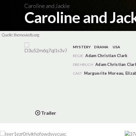
Caroline and Jackie
Caroline and Jac
Quelle:
themoviedb.org
MYSTERY
DRAMA
USA
Adam Christian Clark
REGIE
Adam Christian Clar
DREHBUCH
Marguerite Moreau
,
Eliza
CAST
Trailer