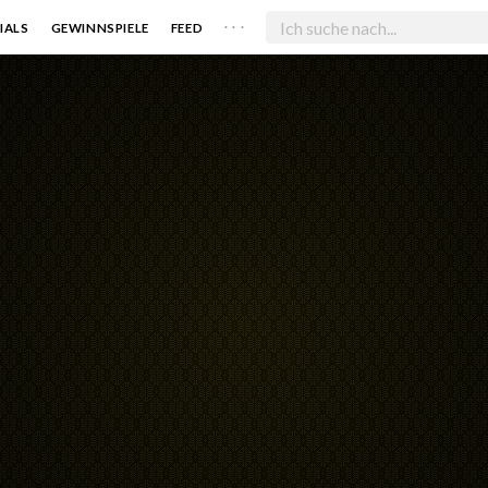
. . .
IALS
GEWINNSPIELE
FEED