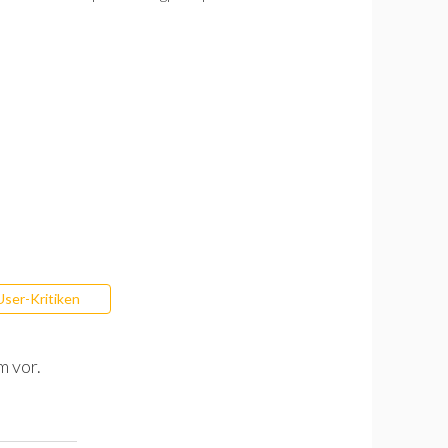
User-Kritiken
m vor.