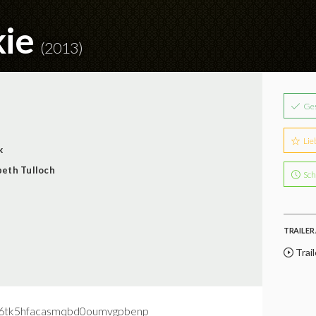
kie
(2013)
Ge
Lie
k
beth Tulloch
Sch
TRAILER 
Trail