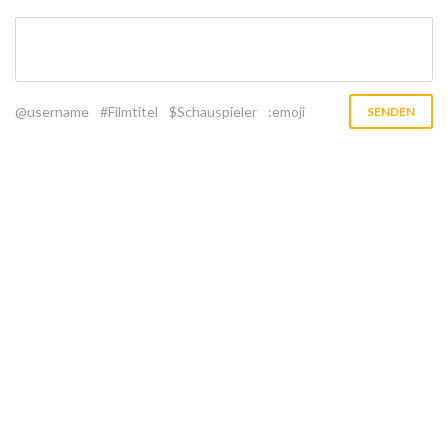
@username
#Filmtitel
$Schauspieler
:emoji