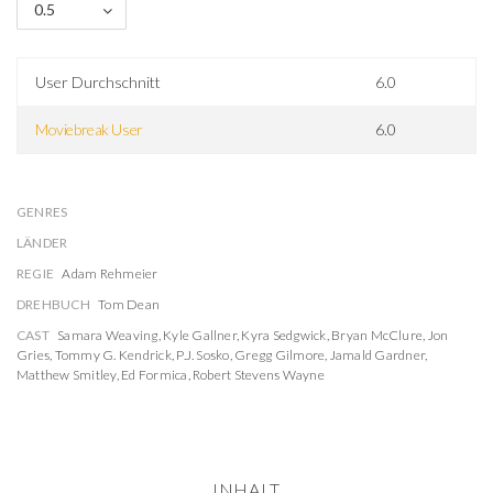
0.5
User Durchschnitt
6.0
Moviebreak User
6.0
GENRES
LÄNDER
REGIE
Adam Rehmeier
DREHBUCH
Tom Dean
CAST
Samara Weaving
,
Kyle Gallner
,
Kyra Sedgwick
,
Bryan McClure
,
Jon
Gries
,
Tommy G. Kendrick
,
P.J. Sosko
,
Gregg Gilmore
,
Jamald Gardner
,
Matthew Smitley
,
Ed Formica
,
Robert Stevens Wayne
INHALT