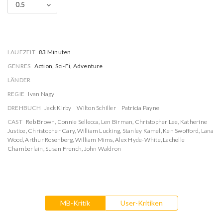
0.5
LAUFZEIT
83 Minuten
GENRES
Action, Sci-Fi, Adventure
LÄNDER
REGIE
Ivan Nagy
DREHBUCH
Jack Kirby
Wilton Schiller
Patricia Payne
CAST
Reb Brown
,
Connie Sellecca
,
Len Birman
,
Christopher Lee
,
Katherine
Justice
,
Christopher Cary
,
William Lucking
,
Stanley Kamel
,
Ken Swofford
,
Lana
Wood
,
Arthur Rosenberg
,
William Mims
,
Alex Hyde-White
,
Lachelle
Chamberlain
,
Susan French
,
John Waldron
MB-Kritik
User-Kritiken