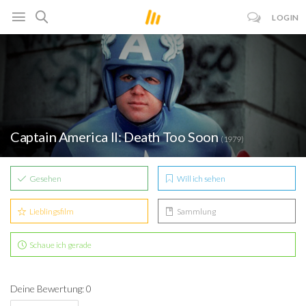
LOGIN
Captain America II: Death Too Soon
(1979)
Gesehen
Will ich sehen
Lieblingsfilm
Sammlung
Schaue ich gerade
Deine Bewertung: 0