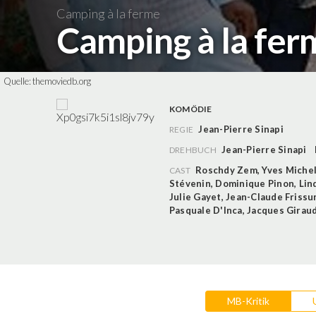
Camping à la ferme
Camping à la fe
Quelle:
themoviedb.org
KOMÖDIE
Jean-Pierre Sinapi
REGIE
Jean-Pierre Sinapi
DREHBUCH
Roschdy Zem
,
Yves Miche
CAST
Stévenin
,
Dominique Pinon
,
Lin
Julie Gayet
,
Jean-Claude Frissu
Pasquale D'Inca
,
Jacques Girau
MB-Kritik