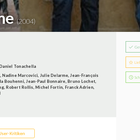
rme
(2004)
Ge
Lie
Daniel Tonachella
l
,
Nadine Marcovici
,
Julie Delarme
,
Jean-François
Sch
da Bouhenni
,
Jean-Paul Bonnaire
,
Bruno Lochet
,
ng
,
Robert Rollis
,
Michel Fortin
,
Franck Adrien
,
d
User-Kritiken