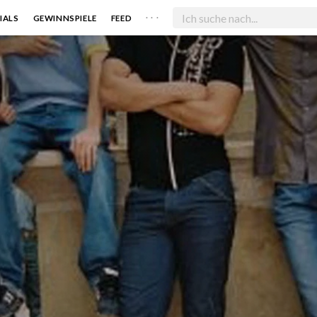
. . .
IALS
GEWINNSPIELE
FEED