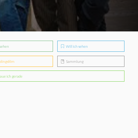
sehen
Will ich sehen
blingsfilm
Sammlung
aue ich gerade