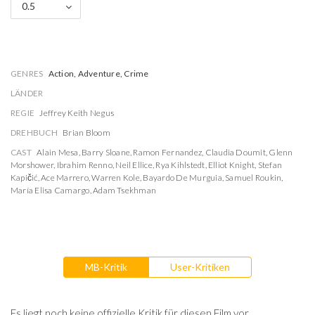
0.5
GENRES
Action, Adventure, Crime
LÄNDER
REGIE
Jeffrey Keith Negus
DREHBUCH
Brian Bloom
CAST
Alain Mesa
,
Barry Sloane
,
Ramon Fernandez
,
Claudia Doumit
,
Glenn
Morshower
,
Ibrahim Renno
,
Neil Ellice
,
Rya Kihlstedt
,
Elliot Knight
,
Stefan
Kapičić
,
Ace Marrero
,
Warren Kole
,
Bayardo De Murguia
,
Samuel Roukin
,
María Elisa Camargo
,
Adam Tsekhman
MB-Kritik
User-Kritiken
Es liegt noch keine offizielle Kritik für diesen Film vor.