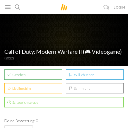
LOGIN
Call of Duty: Modern Warfare II (🎮 Videogame)
(2022)
Gesehen
Will ich sehen
Lieblingsfilm
Sammlung
Schaue ich gerade
Deine Bewertung: 0