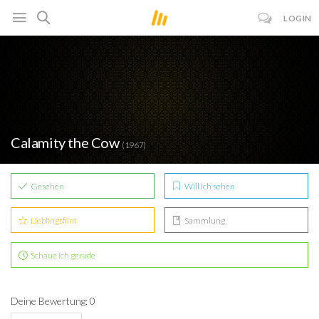
LOGIN
Calamity the Cow
(1967)
Gesehen
Will ich sehen
Lieblingsfilm
Sammlung
Schaue ich gerade
Deine Bewertung: 0