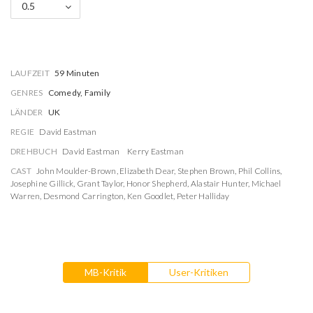
0.5
LAUFZEIT
59 Minuten
GENRES
Comedy, Family
LÄNDER
UK
REGIE
David Eastman
DREHBUCH
David Eastman
Kerry Eastman
CAST
John Moulder-Brown
,
Elizabeth Dear
,
Stephen Brown
,
Phil Collins
,
Josephine Gillick
,
Grant Taylor
,
Honor Shepherd
,
Alastair Hunter
,
Michael
Warren
,
Desmond Carrington
,
Ken Goodlet
,
Peter Halliday
MB-Kritik
User-Kritiken