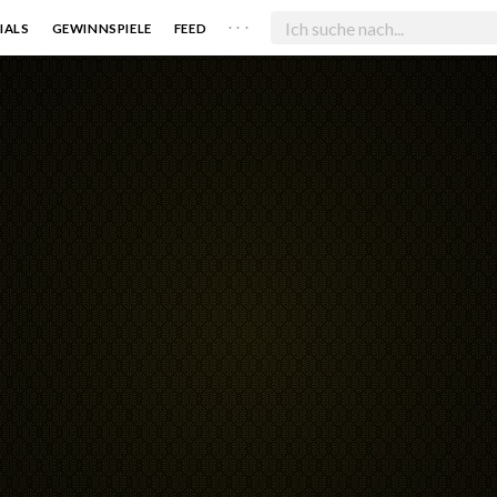
. . .
IALS
GEWINNSPIELE
FEED