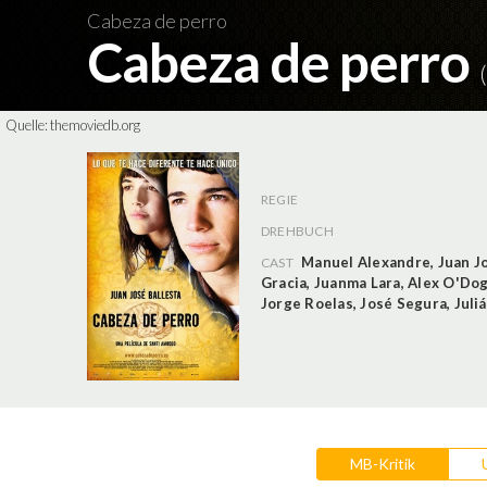
Cabeza de perro
Cabeza de perro
Quelle:
themoviedb.org
REGIE
DREHBUCH
Manuel Alexandre
,
Juan J
CAST
Gracia
,
Juanma Lara
,
Alex O'Do
Jorge Roelas
,
José Segura
,
Juli
MB-Kritik