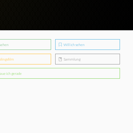
sehen
Will ich sehen
blingsfilm
Sammlung
aue ich gerade