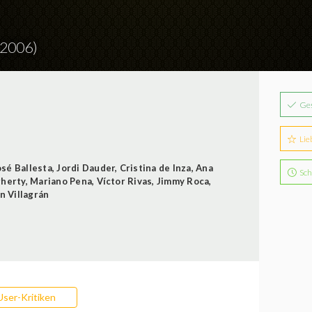
(2006)
Ge
Lie
osé Ballesta
,
Jordi Dauder
,
Cristina de Inza
,
Ana
Sch
gherty
,
Mariano Pena
,
Víctor Rivas
,
Jimmy Roca
,
án Villagrán
User-Kritiken