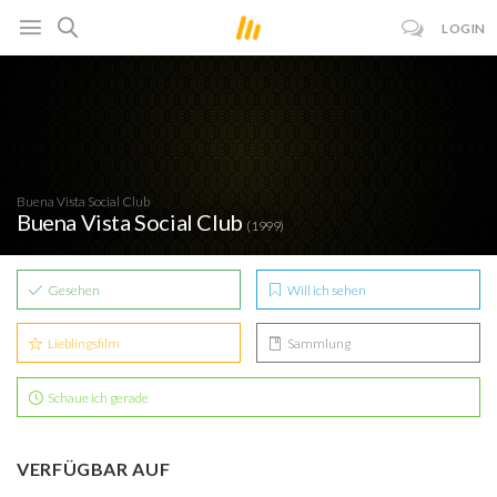
LOGIN
Buena Vista Social Club
Buena Vista Social Club
(1999)
Gesehen
Will ich sehen
Lieblingsfilm
Sammlung
Schaue ich gerade
VERFÜGBAR AUF