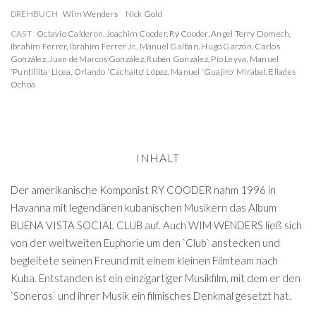
DREHBUCH
Wim Wenders
Nick Gold
CAST
Octavio Calderon
,
Joachim Cooder
,
Ry Cooder
,
Angel Terry Domech
,
Ibrahim Ferrer
,
Ibrahim Ferrer Jr.
,
Manuel Galbán
,
Hugo Garzón
,
Carlos
González
,
Juan de Marcos González
,
Rubén González
,
Pío Leyva
,
Manuel
'Puntillita' Licea
,
Orlando 'Cachaíto' López
,
Manuel 'Guajiro' Mirabal
,
Eliades
Ochoa
INHALT
Der amerikanische Komponist RY COODER nahm 1996 in
Havanna mit legendären kubanischen Musikern das Album
BUENA VISTA SOCIAL CLUB auf. Auch WIM WENDERS ließ sich
von der weltweiten Euphorie um den `Club` anstecken und
begleitete seinen Freund mit einem kleinen Filmteam nach
Kuba. Entstanden ist ein einzigartiger Musikfilm, mit dem er den
`Soneros` und ihrer Musik ein filmisches Denkmal gesetzt hat.