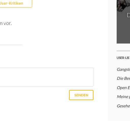
User-Kritiken
D
m vor.
USER-LI
Gangste
Die Bes
Open En
Meine 
Gesehe