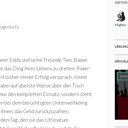
WEITERE
MightyG
LIEBLIN
uner Eddy und seine Freunde Tom, Bacon
SPECIAL
e das Ding ihres Lebens zu drehen. Poker-
it bisher immer Erfolg versprach, nimmt
Kolu
r dabei auf übelste Weise über den Tisch
 nur den kompletten Einsatz, sondern steht
den bei dem berüchtigten Unterweltkönig
ihnen, das Geld zurückzuzahlen:
den Tag, den sie das Ultimatum