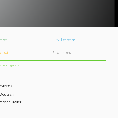
sehen
Will ich sehen
blingsfilm
Sammlung
aue ich gerade
/ VIDEOS
 Deutsch
scher Trailer