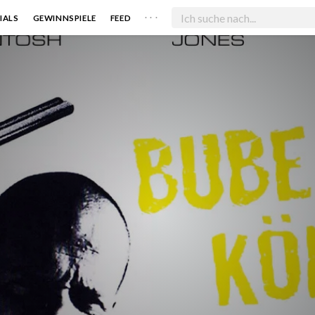
. . .
IALS
GEWINNSPIELE
FEED