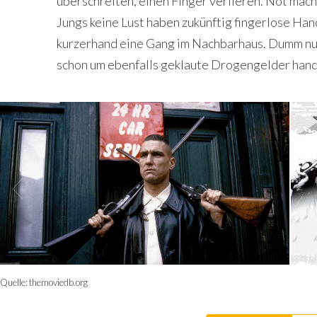
überschreiten, einen Finger verlieren. Not macht
Jungs keine Lust haben zukünftig fingerlose Han
kurzerhand eine Gang im Nachbarhaus. Dumm nur
schon um ebenfalls geklaute Drogengelder hande
Quelle:
themoviedb.org