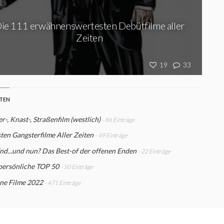
ie 111 erwähnenswertesten Debütfilme aller
Zeiten
19
33
STEN
r-, Knast-, Straßenfilm (westlich)
- 86 Einträge
ten Gangsterfilme Aller Zeiten
- 49 Einträge
d...und nun? Das Best-of der offenen Enden
- 22 Einträge
persönliche TOP 50
- 50 Einträge
ne Filme 2022
- 471 Einträge