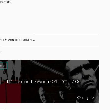
 KRITIKEN
GSFILM VON 10 PERSONEN
S
mne
TV-Tipp für die Woche 01.06. - 07.06.
0
2