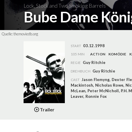
Lock, Stock and Two Smoking Barrels
Bube Dame Köni
Quelle:
themoviedb.org
03.12.1998
START
105 MIN
ACTION
KOMÖDIE
K
Guy Ritchie
REGIE
Guy Ritchie
DREHBUCH
Jason Flemyng
,
Dexter Fl
CAST
Mackintosh
,
Nicholas Rowe
,
Nic
McLean
,
Peter McNicholl
,
P.H. 
Leaver
,
Ronnie Fox
Trailer