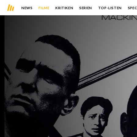
NEWS
FILME
KRITIKEN
SERIEN
TOP-LISTEN
SPEC