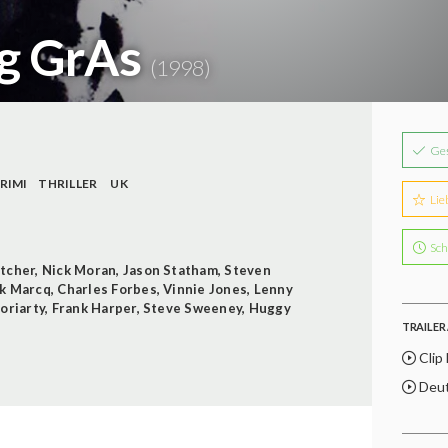
g GrAs
(1998)
Ge
RIMI
THRILLER
UK
Lie
Sch
etcher
,
Nick Moran
,
Jason Statham
,
Steven
k Marcq
,
Charles Forbes
,
Vinnie Jones
,
Lenny
Moriarty
,
Frank Harper
,
Steve Sweeney
,
Huggy
TRAILER 
Clip
Deut