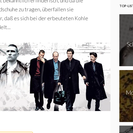
 bekanntlich erfinderisch, und da die
TOP-LIS
dschuhe zu tragen, überfallen sie
, daß es sich bei der erbeuteten Kohle
lt...
Sc
Mo