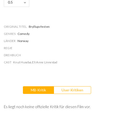
0.5
ORIGINAL TITEL
Bryllupsfesten
GENRES
Comedy
LÄNDER
Norway
REGIE
DREHBUCH
CAST
Knut Husebø
,
Eli Anne Linnestad
MB-Kritik
User-Kritiken
Es liegt noch keine offizielle Kritik für diesen Film vor.