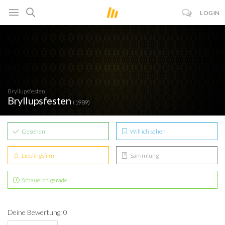
LOGIN
Bryllupsfesten
Bryllupsfesten
(1989)
Gesehen
Will ich sehen
Lieblingsfilm
Sammlung
Schaue ich gerade
Deine Bewertung: 0