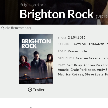
Brighton Rock
Brighton Rock
(2010
Quelle:
themoviedb.org
21.04.2011
START
111 MIN
ACTION
ROMANZE
Rowan Joffé
REGIE
Graham Greene
Ro
DREHBUCH
Sam Riley
,
Andrea Risebo
CAST
Anozie
,
Craig Parkinson
,
Andy S
Maurice Roëves
,
Steve Evets
,
F
Trailer