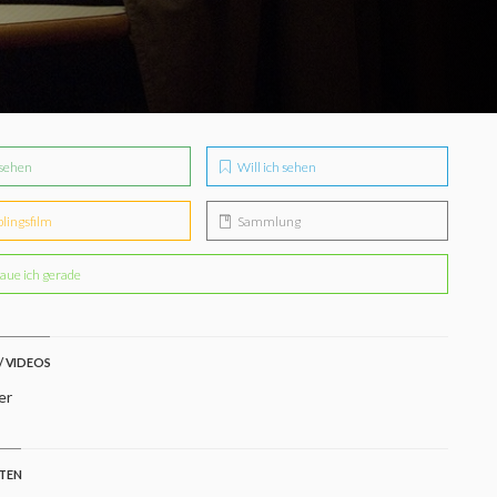
sehen
Will ich sehen
blingsfilm
Sammlung
aue ich gerade
/ VIDEOS
er
STEN