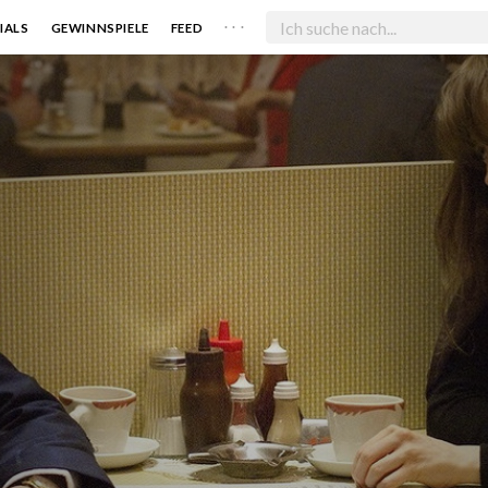
. . .
IALS
GEWINNSPIELE
FEED