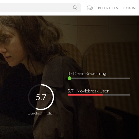
BEITRETEN
LOGIN
0
· Deine Bewertung
5.7 · Moviebreak User
5.7
Durchschnittlich