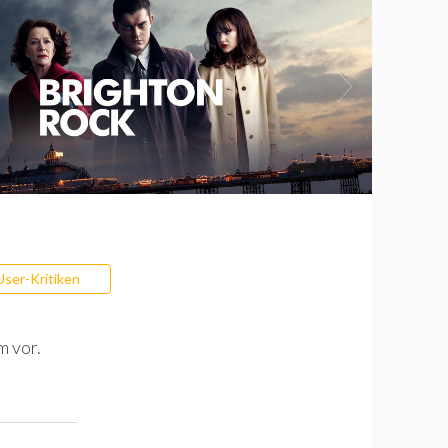
User-Kritiken
m vor.