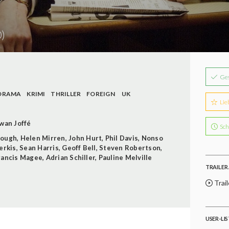
)
Ge
DRAMA
KRIMI
THRILLER
FOREIGN
UK
Lie
wan Joffé
Sch
rough
,
Helen Mirren
,
John Hurt
,
Phil Davis
,
Nonso
erkis
,
Sean Harris
,
Geoff Bell
,
Steven Robertson
,
rancis Magee
,
Adrian Schiller
,
Pauline Melville
TRAILER 
Trail
USER-LI