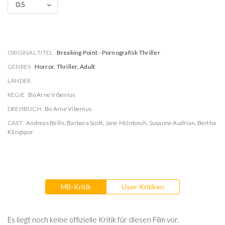
0.5
ORIGINAL TITEL
Breaking Point - Pornografisk Thriller
GENRES
Horror, Thriller, Adult
LÄNDER
REGIE
Bo Arne Vibenius
DREHBUCH
Bo Arne Vibenius
CAST
Andreas Bellis
,
Barbara Scott
,
Jane McIntosch
,
Susanne Audrian
,
Bertha
Klingspor
MB-Kritik
User-Kritiken
Es liegt noch keine offizielle Kritik für diesen Film vor.