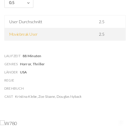
0.5
User Durchschnitt
2.5
Moviebreak User
2.5
LAUFZEIT
88 Minuten
GENRES
Horror, Thriller
LÄNDER
USA
REGIE
DREHBUCH
CAST
Kristina Klebe
,
Zoe Sloane
,
Douglas Nyback