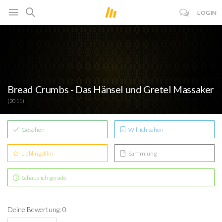
LOGIN
Bread Crumbs - Das Hänsel und Gretel Massaker
(2011)
Gesehen
Will ich sehen
Lieblingsfilm
Sammlung
Schaue ich gerade
Deine Bewertung: 0