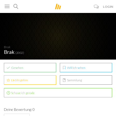
LOGIN
Brak
Brak
(2002)
Gesehen
Will ich sehen
Lieblingsfilm
Sammlung
Schaue ich gerade
Deine Bewertung: 0