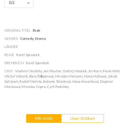
0.5
ORIGINAL TITEL
Brak
GENRES
Comedy, Drama
LÄNDER
REGIE
Karel Spevácek
DREHBUCH
Karel Spevácek
CAST
Vladimír Skultéty
,
Jan Plouhar
,
Ondrej Nosálek
,
Jirí Korn
,
Paula Wild
,
Michal Viktorík
,
Bára Štěpánová
,
Miroslav Moravec
,
Hana Holisová
,
Jakub
Safránek
,
Rudolf Máhrla
,
Antonie Talacková
,
Hana Kovaríková
,
Dagmar
Moránová
,
Miroslav Copra
,
Cyril Podolský
MB-Kritik
User-Kritiken