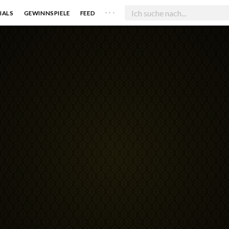
. . .
IALS
GEWINNSPIELE
FEED