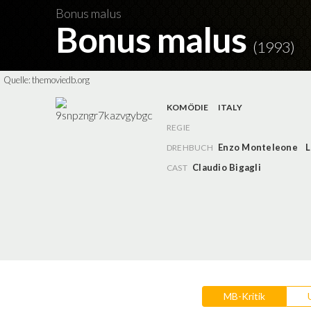
Bonus malus
Bonus malus
(1993)
Quelle:
themoviedb.org
KOMÖDIE
ITALY
REGIE
Enzo Monteleone
L
DREHBUCH
Claudio Bigagli
CAST
MB-Kritik