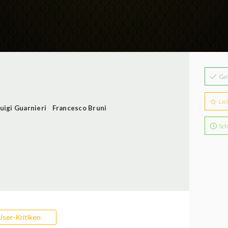
Ge
Lie
uigi Guarnieri
Francesco Bruni
Sch
User-Kritiken