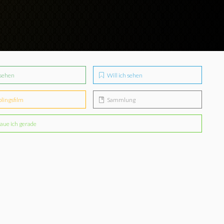
sehen
Will ich sehen
blingsfilm
Sammlung
aue ich gerade