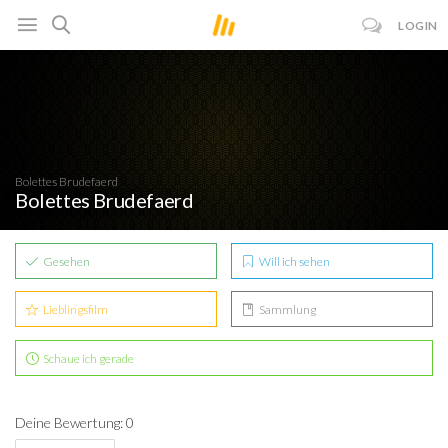
LOGIN
Bolettes Brudefaerd
Bolettes Brudefaerd
Gesehen
Will ich sehen
Lieblingsfilm
Sammlung
Schaue ich gerade
Deine Bewertung: 0