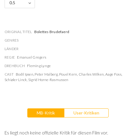
0.5
ORIGINAL TITEL
Bolettes Brudefaerd
GENRES
LÄNDER
REGIE
Emanuel Gregers
DREHBUCH
Fleming Lynge
CAST
Bodil Ipsen
,
Peter Malberg
,
Pouel Kern
,
Charles Wilken
,
Aage Foss
,
Schiøler Linck
,
Sigrid Horne-Rasmussen
MB-Kritik
User-Kritiken
Es liegt noch keine offizielle Kritik für diesen Film vor.