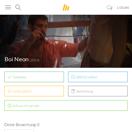
LOGIN
Boi Neon
(2016)
Gesehen
Will ich sehen
Lieblingsfilm
Sammlung
Schaue ich gerade
Deine Bewertung: 0