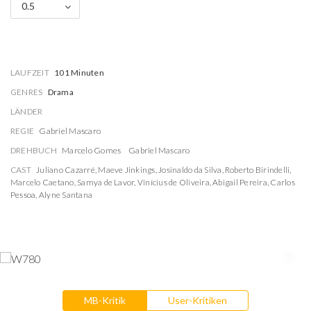
0.5
LAUFZEIT
101 Minuten
GENRES
Drama
LÄNDER
REGIE
Gabriel Mascaro
DREHBUCH
Marcelo Gomes
Gabriel Mascaro
CAST
Juliano Cazarré
,
Maeve Jinkings
,
Josinaldo da Silva
,
Roberto Birindelli
,
Marcelo Caetano
,
Samya de Lavor
,
Vinícius de Oliveira
,
Abigail Pereira
,
Carlos
Pessoa
,
Alyne Santana
MB-Kritik
User-Kritiken