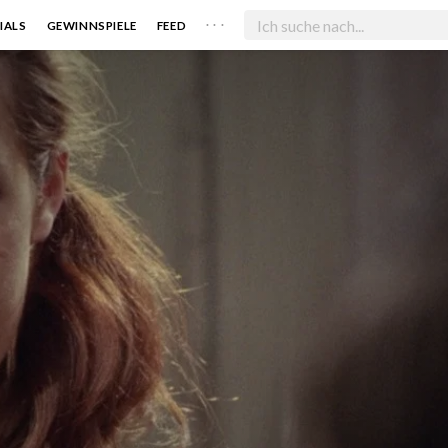
. . .
IALS
GEWINNSPIELE
FEED