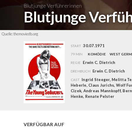
Blutjunge Verführerinnen
Blutjunge Verfü
Quelle:
themoviedb.org
30.07.1971
START
79 MIN
KOMÖDIE
WEST GER
Erwin C. Dietrich
REGIE
Erwin C. Dietrich
DREHBUCH
Ingrid Steeger
,
Melitta Te
CAST
Heberle
,
Claus Jurichs
,
Wolf Fu
Cizek
,
Andreas Mannkopff
,
Bern
Henke
,
Renate Pelster
VERFÜGBAR AUF