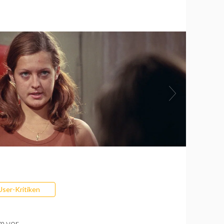
User-Kritiken
m vor.