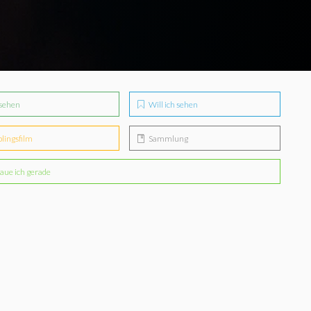
sehen
Will ich sehen
blingsfilm
Sammlung
aue ich gerade