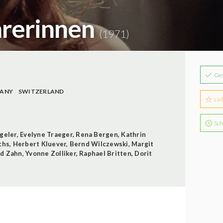
hrerinnen
(1971)
Ge
MANY
SWITZERLAND
Lie
Sch
geler
,
Evelyne Traeger
,
Rena Bergen
,
Kathrin
chs
,
Herbert Kluever
,
Bernd Wilczewski
,
Margit
d Zahn
,
Yvonne Zolliker
,
Raphael Britten
,
Dorit