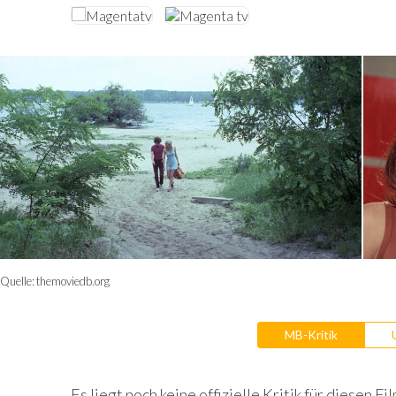
Quelle:
themoviedb.org
MB-Kritik
Es liegt noch keine offizielle Kritik für diesen Fil