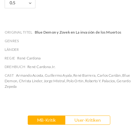
0.5
ORIGINAL TITEL
Blue Demon y Zovek en La invasión de los Muertos
GENRES
LÄNDER
REGIE
René Cardona
DREHBUCH
René Cardona Jr.
CAST
Armando Acosta
,
Guillermo Ayala
,
René Barrera
,
Carlos Cardán
,
Blue
Demon
,
Christa Linder
,
Jorge Mistral
,
Polo Ortín
,
Roberto Y. Palacios
,
Gerardo
Zepeda
MB-Kritik
User-Kritiken