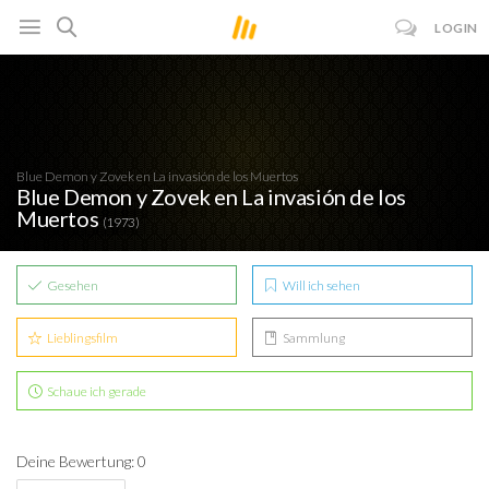
LOGIN
Blue Demon y Zovek en La invasión de los Muertos
Blue Demon y Zovek en La invasión de los
Muertos
(1973)
Gesehen
Will ich sehen
Lieblingsfilm
Sammlung
Schaue ich gerade
Deine Bewertung: 0