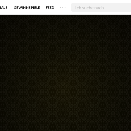
. . .
IALS
GEWINNSPIELE
FEED