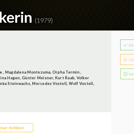
nkerin
(1979)
Ge
Lie
ze
,
Magdalena Montezuma
,
Orpha Termin
,
Sch
ina Hagen
,
Günter Meisner
,
Kurt Raab
,
Volker
nka Steinwachs
,
Mercedes Vostell
,
Wolf Vostell
,
User-Kritiken