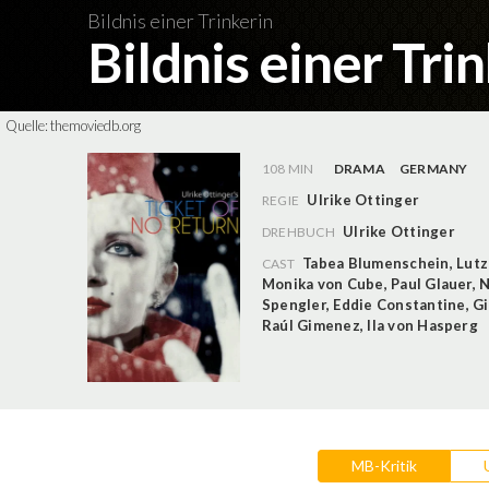
Bildnis einer Trinkerin
Bildnis einer Tri
Quelle:
themoviedb.org
108 MIN
DRAMA
GERMANY
Ulrike Ottinger
REGIE
Ulrike Ottinger
DREHBUCH
Tabea Blumenschein
,
Lut
CAST
Monika von Cube
,
Paul Glauer
,
N
Spengler
,
Eddie Constantine
,
Gi
Raúl Gimenez
,
Ila von Hasperg
MB-Kritik