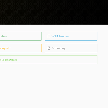
sehen
Will ich sehen
blingsfilm
Sammlung
aue ich gerade