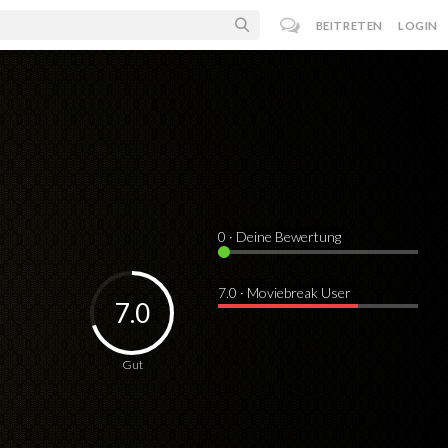
BEITRETEN
LOGIN
0
· Deine Bewertung
7.0 · Moviebreak User
7.0
Gut