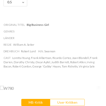
0.5
ORIGINAL TITEL
Big Business Girl
GENRES
LÄNDER
REGIE
William A. Seiter
DREHBUCH
Robert Lord
H.N. Swanson
CAST
Loretta Young
,
Frank Albertson
,
Ricardo Cortez
,
Joan Blondell
,
Frank
Darien
,
Dorothy Christy
,
Oscar Apfel
,
Judith Barrett
,
Robert Allen
,
Irving
Bacon
,
Robert Gordon
,
George 'Gabby' Hayes
,
Tom Ricketts
,
Virginia Sale
MB-Kritik
User-Kritiken