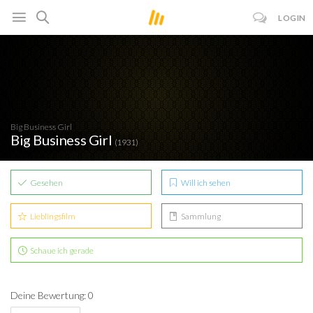
LOGIN
Big Business Girl
Big Business Girl
(1931)
Gesehen
Will ich sehen
Lieblingsfilm
Sammlung
Schaue ich gerade
Deine Bewertung: 0