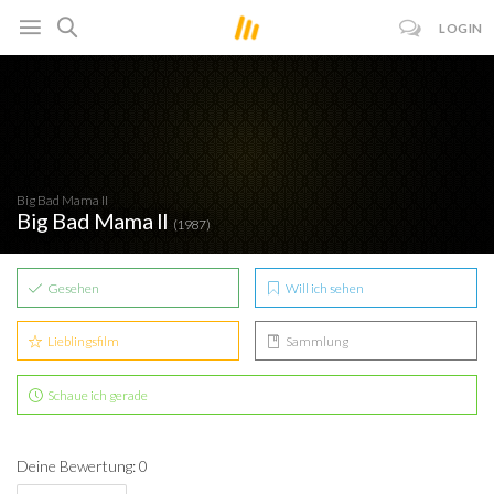
LOGIN
Big Bad Mama II
Big Bad Mama II
(1987)
Gesehen
Will ich sehen
Lieblingsfilm
Sammlung
Schaue ich gerade
Deine Bewertung: 0