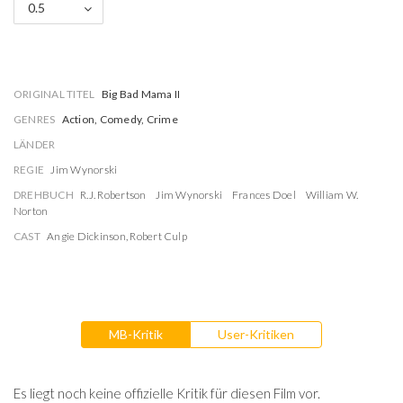
0.5
ORIGINAL TITEL
Big Bad Mama II
GENRES
Action, Comedy, Crime
LÄNDER
REGIE
Jim Wynorski
DREHBUCH
R.J. Robertson
Jim Wynorski
Frances Doel
William W.
Norton
CAST
Angie Dickinson
,
Robert Culp
MB-Kritik
User-Kritiken
Es liegt noch keine offizielle Kritik für diesen Film vor.