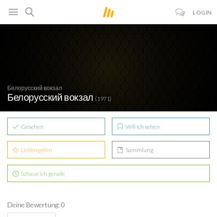
LOGIN
Белорусский вокзал
Белорусский вокзал
(1971)
Gesehen
Will ich sehen
Lieblingsfilm
Sammlung
Schaue ich gerade
Deine Bewertung: 0