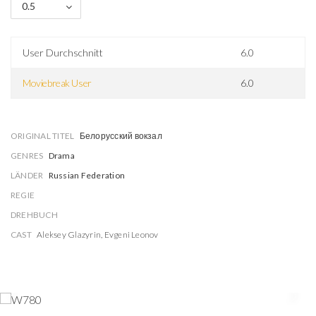
0.5
User Durchschnitt
6.0
Moviebreak User
6.0
ORIGINAL TITEL
Белорусский вокзал
GENRES
Drama
LÄNDER
Russian Federation
REGIE
DREHBUCH
CAST
Aleksey Glazyrin
,
Evgeni Leonov