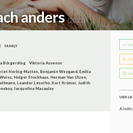
fach anders
(2022)
Ge
E
FAMILY
Lie
na Börgerding
Viktoria Assenov
riet Herbig-Matten
,
Benjamin Weygand
,
Emilia
Sch
 Weisz
,
Holger Stockhaus
,
Herman Van Ulzen
,
Pollmann
,
Leander Lesotho
,
Kurt Krömer
,
Judith
onskoy
,
Jacqueline Macaulay
USER-LI
Kinder,