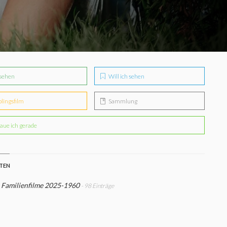
sehen
Will ich sehen
blingsfilm
Sammlung
aue ich gerade
STEN
 Familienfilme 2025-1960
- 98 Einträge