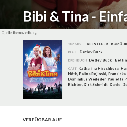
Bibi & Tina - Ein
Quelle:
themoviedb.org
102 MIN
ABENTEUER
KOMÖDI
Detlev Buck
REGIE
Detlev Buck
Betti
DREHBUCH
Katharina Hirschberg
,
Har
CAST
Nöth
,
Palina Rojinski
,
Franziska
Dominikus Weileder
,
Pauletta 
Richter
,
Dirk Schmidt
,
Daniel D
VERFÜGBAR AUF