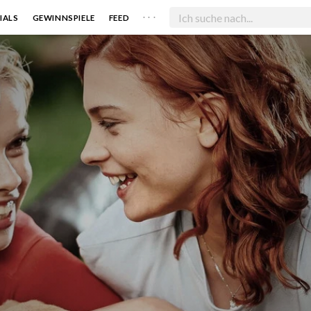
. . .
IALS
GEWINNSPIELE
FEED