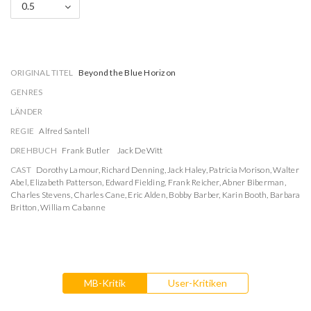
0.5
ORIGINAL TITEL
Beyond the Blue Horizon
GENRES
LÄNDER
REGIE
Alfred Santell
DREHBUCH
Frank Butler
Jack DeWitt
CAST
Dorothy Lamour
,
Richard Denning
,
Jack Haley
,
Patricia Morison
,
Walter
Abel
,
Elizabeth Patterson
,
Edward Fielding
,
Frank Reicher
,
Abner Biberman
,
Charles Stevens
,
Charles Cane
,
Eric Alden
,
Bobby Barber
,
Karin Booth
,
Barbara
Britton
,
William Cabanne
MB-Kritik
User-Kritiken