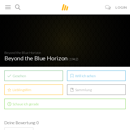
LOGIN
Beyond the Blue Horizon
Beyond the Blue Horizon
(1942)
Gesehen
Will ich sehen
Lieblingsfilm
Sammlung
Schaue ich gerade
Deine Bewertung: 0