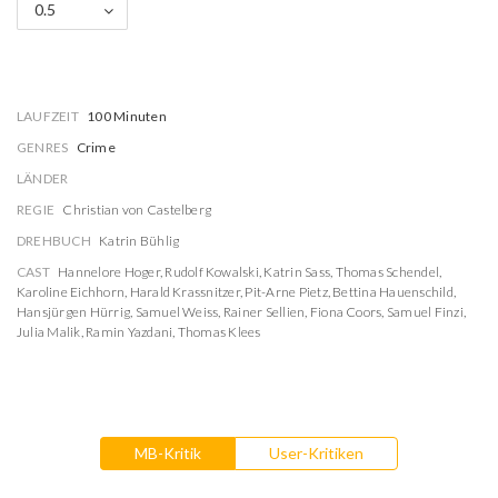
0.5
LAUFZEIT
100 Minuten
GENRES
Crime
LÄNDER
REGIE
Christian von Castelberg
DREHBUCH
Katrin Bühlig
CAST
Hannelore Hoger
,
Rudolf Kowalski
,
Katrin Sass
,
Thomas Schendel
,
Karoline Eichhorn
,
Harald Krassnitzer
,
Pit-Arne Pietz
,
Bettina Hauenschild
,
Hansjürgen Hürrig
,
Samuel Weiss
,
Rainer Sellien
,
Fiona Coors
,
Samuel Finzi
,
Julia Malik
,
Ramin Yazdani
,
Thomas Klees
MB-Kritik
User-Kritiken