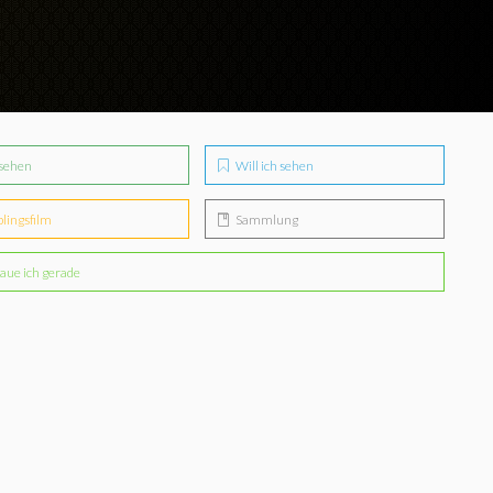
sehen
Will ich sehen
blingsfilm
Sammlung
aue ich gerade