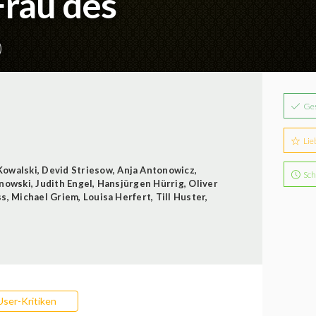
Frau des
)
Ge
Lie
Kowalski
,
Devid Striesow
,
Anja Antonowicz
,
Sch
inowski
,
Judith Engel
,
Hansjürgen Hürrig
,
Oliver
ss
,
Michael Griem
,
Louisa Herfert
,
Till Huster
,
User-Kritiken