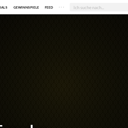
. . .
IALS
GEWINNSPIELE
FEED