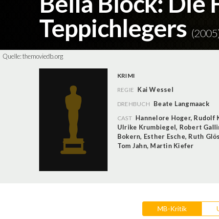
Bella Block: Die 
Teppichlegers
(2005
Quelle:
themoviedb.org
KRIMI
Kai Wessel
REGIE
Beate Langmaack
DREHBUCH
Hannelore Hoger
,
Rudolf 
CAST
Ulrike Krumbiegel
,
Robert Gall
Bokern
,
Esther Esche
,
Ruth Glö
Tom Jahn
,
Martin Kiefer
MB-Kritik