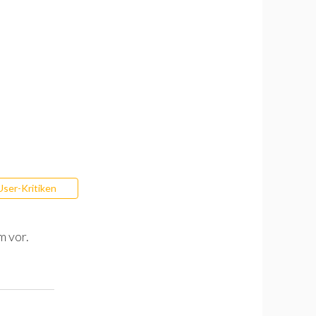
User-Kritiken
m vor.