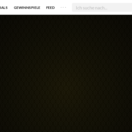
. . .
IALS
GEWINNSPIELE
FEED