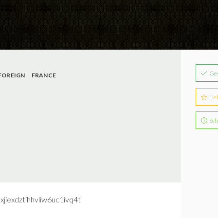
Ge
FOREIGN
FRANCE
Lie
Sch