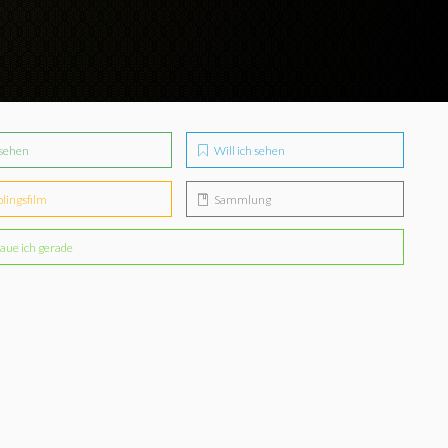
sehen
Will ich sehen
blingsfilm
Sammlung
aue ich gerade