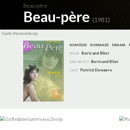
Beau-père
Beau-père
(1981)
Quelle:
themoviedb.org
KOMÖDIE
ROMANZE
DRAMA
Bertrand Blier
REGIE
Bertrand Blier
DREHBUCH
Patrick Dewaere
CAST