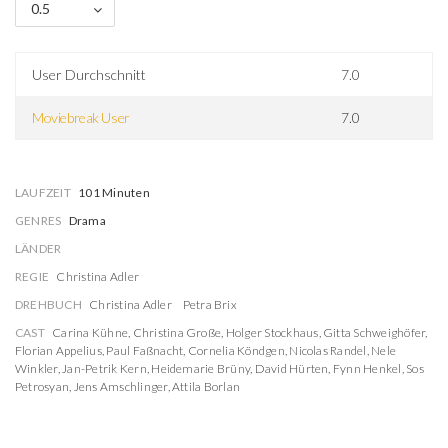
0.5
User Durchschnitt
7.0
Moviebreak User
7.0
LAUFZEIT
101 Minuten
GENRES
Drama
LÄNDER
REGIE
Christina Adler
DREHBUCH
Christina Adler
Petra Brix
CAST
Carina Kühne
,
Christina Große
,
Holger Stockhaus
,
Gitta Schweighöfer
,
Florian Appelius
,
Paul Faßnacht
,
Cornelia Köndgen
,
Nicolas Randel
,
Nele
Winkler
,
Jan-Petrik Kern
,
Heidemarie Brüny
,
David Hürten
,
Fynn Henkel
,
Sos
Petrosyan
,
Jens Amschlinger
,
Attila Borlan