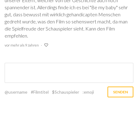
unserer Eltern", welcher von der Geschichte auch noch
spannender ist. Allerdings finde ich es bei "Be my baby" sehr
gut, dass bewusst mit wirklich gehandicapten Menschen
gedreht wurde, was den Film so sehenswert macht, da man
die Spielfreude der Schauspieler sieht. Kann den Film
empfehlen.
vor mehr als 9 Jahren
@username
#Filmtitel
$Schauspieler
:emoji