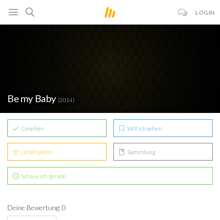
LOGIN
Be my Baby
(2014)
Gesehen
Will ich sehen
Lieblingsfilm
Sammlung
Schaue ich gerade
Deine Bewertung: 0