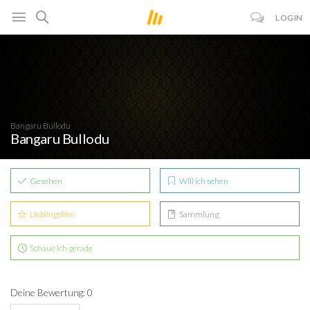
LOGIN
Bangaru Bullodu
Bangaru Bullodu
Gesehen
Will ich sehen
Lieblingsfilm
Sammlung
Schaue ich gerade
Deine Bewertung: 0