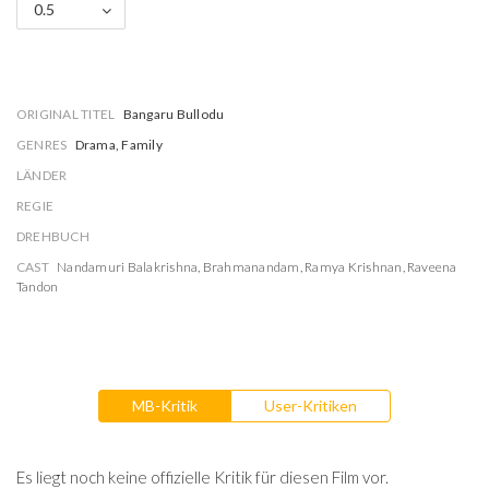
0.5
ORIGINAL TITEL
Bangaru Bullodu
GENRES
Drama, Family
LÄNDER
REGIE
DREHBUCH
CAST
Nandamuri Balakrishna
,
Brahmanandam
,
Ramya Krishnan
,
Raveena
Tandon
MB-Kritik
User-Kritiken
Es liegt noch keine offizielle Kritik für diesen Film vor.