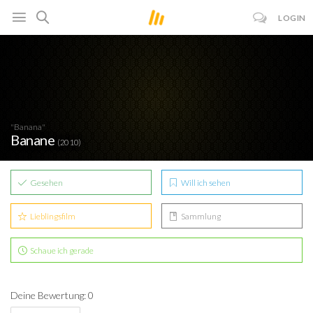
LOGIN
"Banana"
Banane
(2010)
Gesehen
Will ich sehen
Lieblingsfilm
Sammlung
Schaue ich gerade
Deine Bewertung: 0