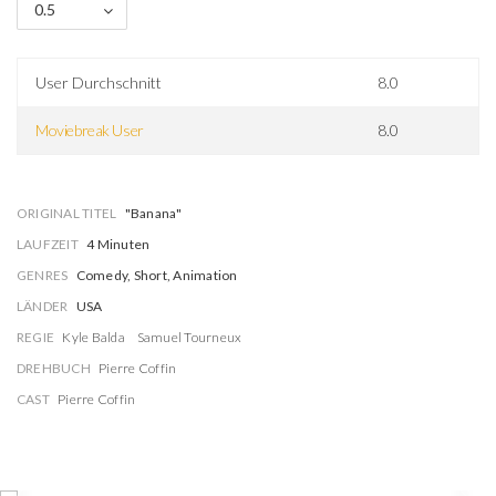
0.5
User Durchschnitt
8.0
Moviebreak User
8.0
ORIGINAL TITEL
"Banana"
LAUFZEIT
4 Minuten
GENRES
Comedy, Short, Animation
LÄNDER
USA
REGIE
Kyle Balda
Samuel Tourneux
DREHBUCH
Pierre Coffin
CAST
Pierre Coffin