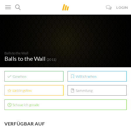
LOGIN
Balls to the Wall
Balls to the Wall
(2011)
Gesehen
Will ich sehen
Lieblingsfilm
Sammlung
Schaue ich gerade
VERFÜGBAR AUF