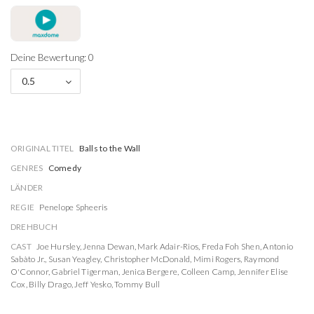
Deine Bewertung: 0
0.5
ORIGINAL TITEL
Balls to the Wall
GENRES
Comedy
LÄNDER
REGIE
Penelope Spheeris
DREHBUCH
CAST
Joe Hursley
,
Jenna Dewan
,
Mark Adair-Rios
,
Freda Foh Shen
,
Antonio
Sabàto Jr.
,
Susan Yeagley
,
Christopher McDonald
,
Mimi Rogers
,
Raymond
O'Connor
,
Gabriel Tigerman
,
Jenica Bergere
,
Colleen Camp
,
Jennifer Elise
Cox
,
Billy Drago
,
Jeff Yesko
,
Tommy Bull