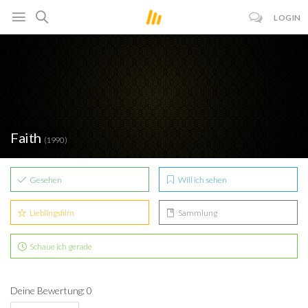
LOGIN
Faith
(1990)
Gesehen
Will ich sehen
Lieblingsfilm
Sammlung
Schaue ich gerade
Deine Bewertung: 0