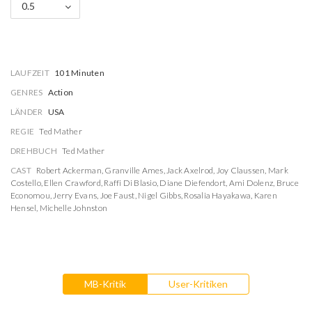
0.5
LAUFZEIT
101 Minuten
GENRES
Action
LÄNDER
USA
REGIE
Ted Mather
DREHBUCH
Ted Mather
CAST
Robert Ackerman
,
Granville Ames
,
Jack Axelrod
,
Joy Claussen
,
Mark
Costello
,
Ellen Crawford
,
Raffi Di Blasio
,
Diane Diefendort
,
Ami Dolenz
,
Bruce
Economou
,
Jerry Evans
,
Joe Faust
,
Nigel Gibbs
,
Rosalia Hayakawa
,
Karen
Hensel
,
Michelle Johnston
MB-Kritik
User-Kritiken