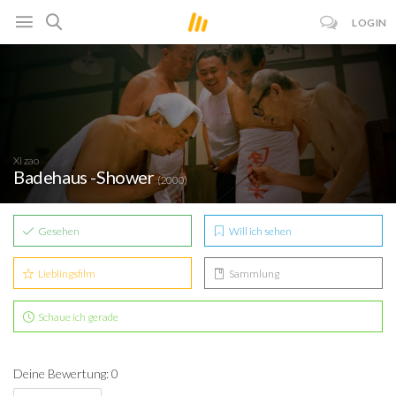
LOGIN
Xi zao
Badehaus -Shower
(2000)
Gesehen
Will ich sehen
Lieblingsfilm
Sammlung
Schaue ich gerade
Deine Bewertung: 0