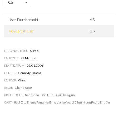
0.5
User Durchschnitt
6.5
Moviebreak User
6.5
ORIGINAL TITEL
Xi zao
LAUFZEIT
92 Minuten
STARTDATUM
05.01.2006
GENRES
Comedy, Drama
LÄNDER
China
REGIE
Zhang Yang
DREHBUCH
Diao Yinan
Xin Huo
Cai Shangjun
CAST
Jiayi Du
,
Zheng Fang
,
He Bing
,
Jiang Wu
,
Li Ding
,
Hung Poon
,
Zhu Xu