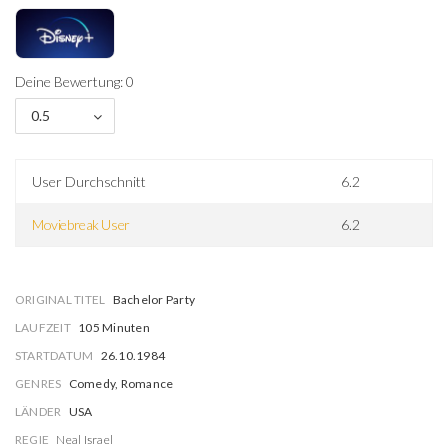
Deine Bewertung: 0
0.5
User Durchschnitt
6.2
Moviebreak User
6.2
ORIGINAL TITEL
Bachelor Party
LAUFZEIT
105 Minuten
STARTDATUM
26.10.1984
GENRES
Comedy, Romance
LÄNDER
USA
REGIE
Neal Israel