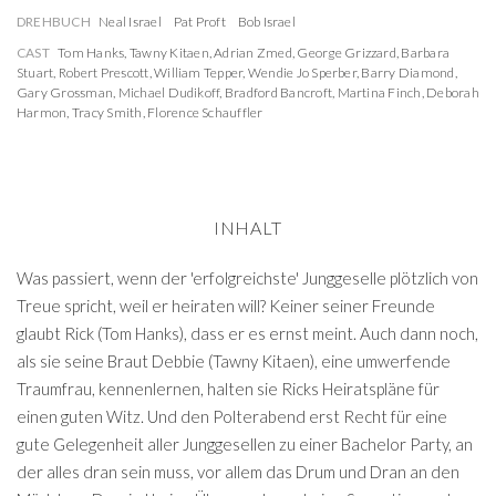
DREHBUCH
Neal Israel
Pat Proft
Bob Israel
CAST
Tom Hanks
,
Tawny Kitaen
,
Adrian Zmed
,
George Grizzard
,
Barbara
Stuart
,
Robert Prescott
,
William Tepper
,
Wendie Jo Sperber
,
Barry Diamond
,
Gary Grossman
,
Michael Dudikoff
,
Bradford Bancroft
,
Martina Finch
,
Deborah
Harmon
,
Tracy Smith
,
Florence Schauffler
INHALT
Was passiert, wenn der 'erfolgreichste' Junggeselle plötzlich von
Treue spricht, weil er heiraten will? Keiner seiner Freunde
glaubt Rick (Tom Hanks), dass er es ernst meint. Auch dann noch,
als sie seine Braut Debbie (Tawny Kitaen), eine umwerfende
Traumfrau, kennenlernen, halten sie Ricks Heiratspläne für
einen guten Witz. Und den Polterabend erst Recht für eine
gute Gelegenheit aller Junggesellen zu einer Bachelor Party, an
der alles dran sein muss, vor allem das Drum und Dran an den