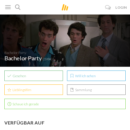
LOGIN
Bachelor Party
Bachelor Party
(1984)
Gesehen
Will ich sehen
Lieblingsfilm
Sammlung
Schaue ich gerade
VERFÜGBAR AUF