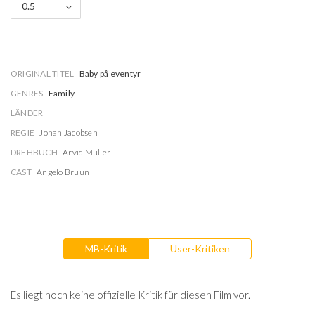
0.5
ORIGINAL TITEL
Baby på eventyr
GENRES
Family
LÄNDER
REGIE
Johan Jacobsen
DREHBUCH
Arvid Müller
CAST
Angelo Bruun
MB-Kritik
User-Kritiken
Es liegt noch keine offizielle Kritik für diesen Film vor.