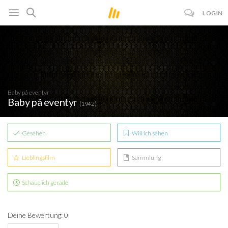
LOGIN
Baby på eventyr
Baby på eventyr
(1942)
Gesehen
Will ich sehen
Lieblingsfilm
Sammlung
Schaue ich gerade
Deine Bewertung: 0