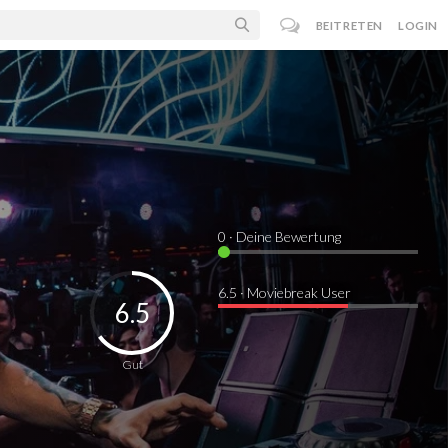
BEITRETEN
LOGIN
0
· Deine Bewertung
6.5 · Moviebreak User
6.5
Gut