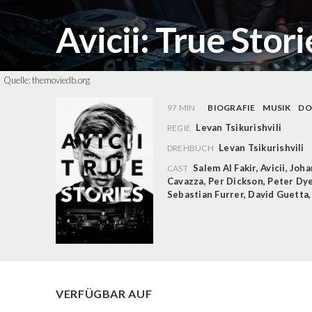
Avicii: True Stor
Quelle:
themoviedb.org
97 MIN
BIOGRAFIE
MUSIK
DO
Levan Tsikurishvili
REGIE
Levan Tsikurishvili
DREHBUCH
Salem Al Fakir
,
Avicii
,
Joha
CAST
Cavazza
,
Per Dickson
,
Peter Dy
Sebastian Furrer
,
David Guetta
VERFÜGBAR AUF