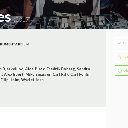
ies
(2017)
Ge
KUMENTARFILM
Lie
n Bjerkelund
,
Aloe Blacc
,
Fredrik Boberg
,
Sandro
Sch
er
,
Alex Ebert
,
Mike Einziger
,
Carl Falk
,
Carl Fohlin
,
,
Filip Holm
,
Wyclef Jean