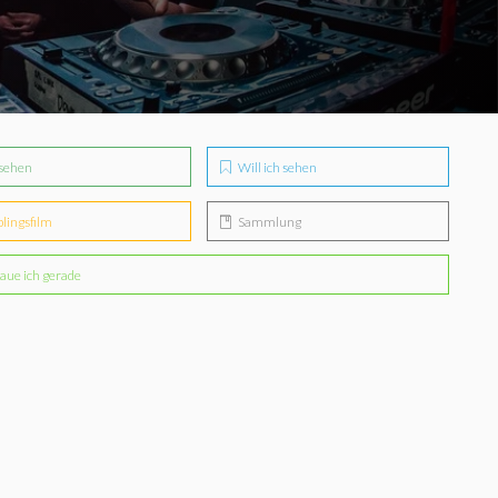
sehen
Will ich sehen
blingsfilm
Sammlung
aue ich gerade