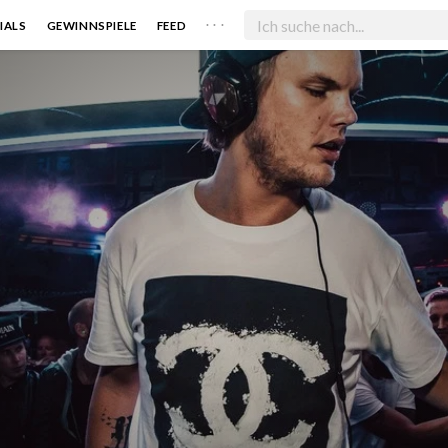
. . .
IALS
GEWINNSPIELE
FEED