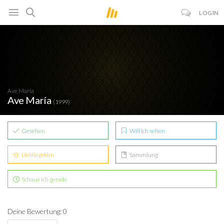
LOGIN
Ave María
Ave María
(1999)
Gesehen
Will ich sehen
Lieblingsfilm
Sammlung
Schaue ich gerade
Deine Bewertung: 0