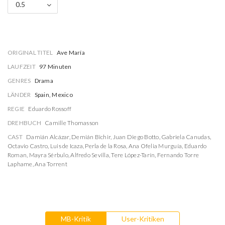
0.5
ORIGINAL TITEL
Ave María
LAUFZEIT
97 Minuten
GENRES
Drama
LÄNDER
Spain, Mexico
REGIE
Eduardo Rossoff
DREHBUCH
Camille Thomasson
CAST
Damián Alcázar
,
Demián Bichir
,
Juan Diego Botto
,
Gabriela Canudas
,
Octavio Castro
,
Luis de Icaza
,
Perla de la Rosa
,
Ana Ofelia Murguía
,
Eduardo
Roman
,
Mayra Sérbulo
,
Alfredo Sevilla
,
Tere López-Tarín
,
Fernando Torre
Laphame
,
Ana Torrent
MB-Kritik
User-Kritiken