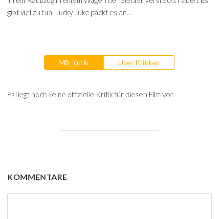
ihrem Raubzug in einem Wagen der Siedler versteckt haben. Es
gibt viel zu tun, Lucky Luke packt es an...
MB-Kritik
User-Kritiken
Es liegt noch keine offizielle Kritik für diesen Film vor.
KOMMENTARE