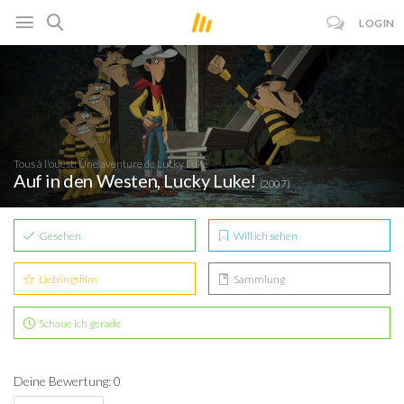
LOGIN
Tous à l'ouest: Une aventure de Lucky Luke
Auf in den Westen, Lucky Luke!
(2007)
Gesehen
Will ich sehen
Lieblingsfilm
Sammlung
Schaue ich gerade
Deine Bewertung: 0