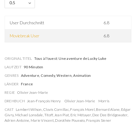
0.5
User Durchschnitt
6.8
Moviebreak User
6.8
ORIGINAL TITEL
Tous à l'ouest: Une aventure de Lucky Luke
LAUFZEIT
90 Minuten
GENRES
Adventure, Comedy, Western, Animation
LÄNDER
France
REGIE
Olivier Jean-Marie
DREHBUCH
Jean-François Henry
Olivier Jean-Marie
Morris
CAST
Lambert Wilson
,
Clovis Cornillac
,
François Morel
,
Bernard Alane
,
Edgar
Givry
,
Michael Lonsdale
,
Titoff
,
Jean Piat
,
Eric Métayer
,
Dee Dee Bridgewater
,
Adrien Antoine
,
Marie Vincent
,
Dorothée Pousséo
,
François Siener