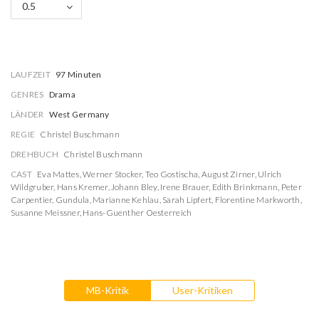
0.5
LAUFZEIT
97 Minuten
GENRES
Drama
LÄNDER
West Germany
REGIE
Christel Buschmann
DREHBUCH
Christel Buschmann
CAST
Eva Mattes
,
Werner Stocker
,
Teo Gostischa
,
August Zirner
,
Ulrich
Wildgruber
,
Hans Kremer
,
Johann Bley
,
Irene Brauer
,
Edith Brinkmann
,
Peter
Carpentier
,
Gundula
,
Marianne Kehlau
,
Sarah Lipfert
,
Florentine Markworth
,
Susanne Meissner
,
Hans-Guenther Oesterreich
MB-Kritik
User-Kritiken