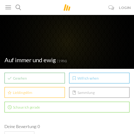
LOGIN
Auf immer und ewig
(1986)
Gesehen
Will ich sehen
Lieblingsfilm
Sammlung
Schaue ich gerade
Deine Bewertung: 0