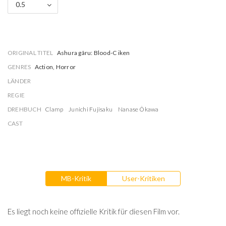
0.5
ORIGINAL TITEL
Ashura gâru: Blood-C iken
GENRES
Action, Horror
LÄNDER
REGIE
DREHBUCH
Clamp
Junichi Fujisaku
Nanase Ôkawa
CAST
MB-Kritik
User-Kritiken
Es liegt noch keine offizielle Kritik für diesen Film vor.