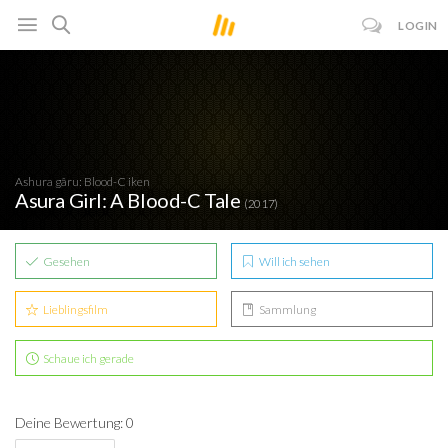
LOGIN
Ashura gâru: Blood-C iken
Asura Girl: A Blood-C Tale
(2017)
Gesehen
Will ich sehen
Lieblingsfilm
Sammlung
Schaue ich gerade
Deine Bewertung: 0