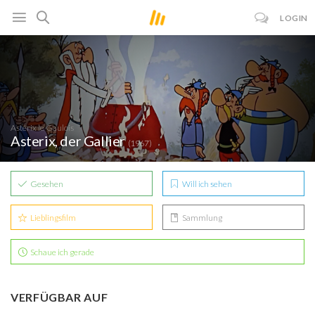
LOGIN
Astérix le Gaulois
Asterix, der Gallier
(1967)
Gesehen
Will ich sehen
Lieblingsfilm
Sammlung
Schaue ich gerade
VERFÜGBAR AUF