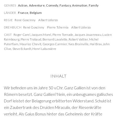
GENRES
Action, Adventure, Comedy, Fantasy, Animation, Family
LÄNDER
France, Belgium
REGIE
René Goscinny
Albert Uderzo
DREHBUCH
René Goscinny
Pierre Tchernia
Albert Uderzo
CAST
Roger Carel
,
Jacques Morel
,
Pierre Tornade
,
Jacques Jouanneau
,
Lucien
Raimbourg
,
Pierre Trabaud
,
Bernard Lavalette
,
Robert Vattier
,
Michel
Puterflam
,
Maurice Chevit
,
Georges Carmier
,
Yves Brainville
,
Hal Brav
,
John
Clive
,
Steve Eckardt
,
Henri Labussière
INHALT
Wir befinden uns im Jahre 50 v.Chr. Ganz Gallien ist von den
Römern besetzt. Ganz Gallien? Nein, ein unbeugsames gallisches
Dorf leistet der Belagerung erbitterten Widerstand. Schuld ist
ein Zaubertrank des Druiden Miraculix, der Riesenkräfte
verleiht. Als Gaius Bonus hinter das Geheimnis der Kräfte