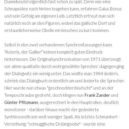
Dummbeutel eigentlich fast schon zu spät. Denn wie eine
Schnapsidee nach hinten losgehen kann, erfahren Gaius Bonus
und sein Gefolg am eigenen Leib. Letztlich erfreut man sich
natürlich noch an den Figuren, wobei das gallische Dorf und
erstaunlicherweise Obelix ein bisschen zu kurz kommen.
Selbst in den zwei vorhandenen Synchronfassungen kann
"Asterix, der Gallier" keinen komplett guten Eindruck
hinterlassen. Die Originalsynchronisation von 1971 überzeugt
vor allem qualitativ durch wohl gewählte Sprecher, dagegen ging
der Dialogwitz ein wenig unter. Das wollte man 1984 ändern,
schrieb das Dialogbuch ordentlich um und änderte die Sprecher.
Hier wurde nun etwas "geschnodderdeutscht" und an der
Temposchraube gedreht, doch klingen nun
Frank Zander
und
Günter Pfitzmann
, ausgerechnet in den Hauptrollen, deutlich
monotoner - darüber hinaus macht der geänderte
Synthisoundtrack weit weniger Spaß. Als letztes Schmankerl -
Verzeihung: "schnugglische Dräängoobe" - wurde eine