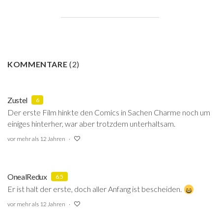
KOMMENTARE
(
2
)
Zustel
6
Der erste Film hinkte den Comics in Sachen Charme noch um
einiges hinterher, war aber trotzdem unterhaltsam.
vor mehr als 12 Jahren
OnealRedux
6.5
Er ist halt der erste, doch aller Anfang ist bescheiden.
vor mehr als 12 Jahren