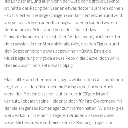
die Landschaft, und auch wenn der Gute keine große Leuchte
ist, hätte das Pacing der Szenen etwas flotter ausfallen können
- so trällert er niedergeschlagen sein Jammerliedchen und wird
von seinen Ochsen unendlich langsam wiederkäuend wie ein
Rentner in der 30er-Zone befördert. Selbst dynamische
Elemente können da im restlichen Verlauf wenig hinüberretten,
denn passiert in der Story nicht allzu viel, das den Figuren und
den Begebenheiten etwas abgewinnen müsste. Einzig die
Musikbegleitung bringt da etwas Pepp in die Sache, doch wirkt
dies im Zusammenspiel etwas holprig.
Man sollte sich lieber an den augenzwinkernden Geschichtchen
ergötzen, als den Film in seinem Pacing zu verfluchen. Auch
wenn der Plot ein bisschen blutleer und in Zügen infantil
verläuft, liebt man seine Helden ja doch für ihre Cleverness, mit
der sie ein ganzes Römerlager zum Narren halten. Wie haarig es
werden kann, mit einem integeren Druiden als Geisel Ziele
verwirklichen zu wollen, bemerken die Rüstungsträger und