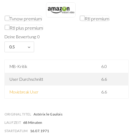
Deine Bewertung: 0
0.5
MB-Kritik
6.0
User Durchschnitt
6.6
Moviebreak User
6.6
ORIGINAL TITEL
Astérix le Gaulois
LAUFZEIT
68 Minuten
STARTDATUM
16.07.1971