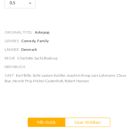
0.5
ORIGINAL TITEL
Askepop
GENRES
Comedy, Family
LÄNDER
Denmark
REGIE
Charlotte Sachs Bostrup
DREHBUCH
CAST
Karl Bille
,
Sofie Lassen-Kahlke
,
Joachim Knop
,
Lars Lohmann
,
Claus
Bue
,
Henrik Prip
,
Michel Castenholt
,
Robert Hansen
MB-Kritik
User-Kritiken