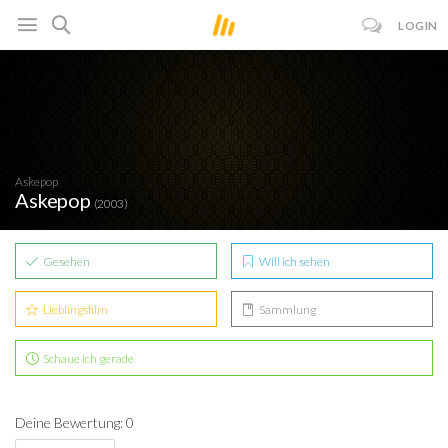
LOGIN
Askepop
Askepop
(2003)
Gesehen
Will ich sehen
Lieblingsfilm
Sammlung
Schaue ich gerade
Deine Bewertung: 0