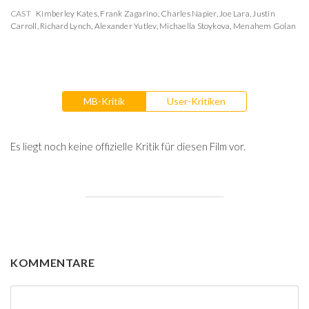
CAST
Kimberley Kates
,
Frank Zagarino
,
Charles Napier
,
Joe Lara
,
Justin
Carroll
,
Richard Lynch
,
Alexander Yutlev
,
Michaella Stoykova
,
Menahem Golan
MB-Kritik
User-Kritiken
Es liegt noch keine offizielle Kritik für diesen Film vor.
KOMMENTARE