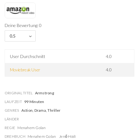
Deine Bewertung: 0
0.5
User Durchschnitt
4.0
Moviebreak User
4.0
ORIGINAL TITEL
Armstrong
LAUFZEIT
99 Minuten
GENRES
Action, Drama, Thriller
LÄNDER
REGIE
Menahem Golan
DREHBUCH
Menahem Golan
Jenő Hódi