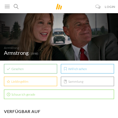
LOGIN
Armstrong
Armstrong
(1998)
Gesehen
Will ich sehen
Lieblingsfilm
Sammlung
Schaue ich gerade
VERFÜGBAR AUF