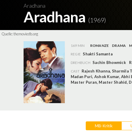
Aradhana
Aradhana
(1969)
Quelle:
themoviedb.org
169 MIN
ROMANZE
DRAMA
M
Shakti Samanta
REGIE
Sachin Bhowmick
R
DREHBUCH
Rajesh Khanna
,
Sharmila 
CAST
Madan Puri
,
Ashok Kumar
,
Abhi 
Master Puran
,
Master Shahid
,
D
MB-Kritik