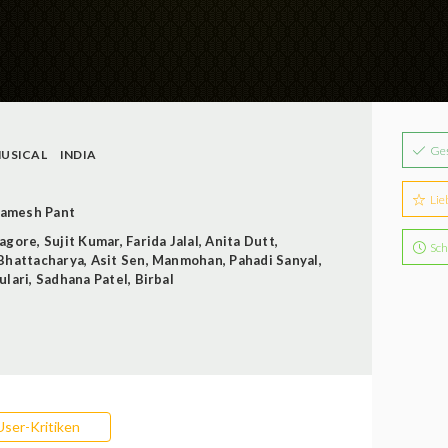
Ge
USICAL
INDIA
Lie
amesh Pant
Tagore
,
Sujit Kumar
,
Farida Jalal
,
Anita Dutt
,
Sch
Bhattacharya
,
Asit Sen
,
Manmohan
,
Pahadi Sanyal
,
ulari
,
Sadhana Patel
,
Birbal
User-Kritiken