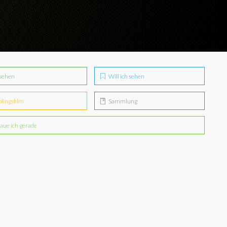
sehen
Will ich sehen
blingsfilm
Sammlung
aue ich gerade