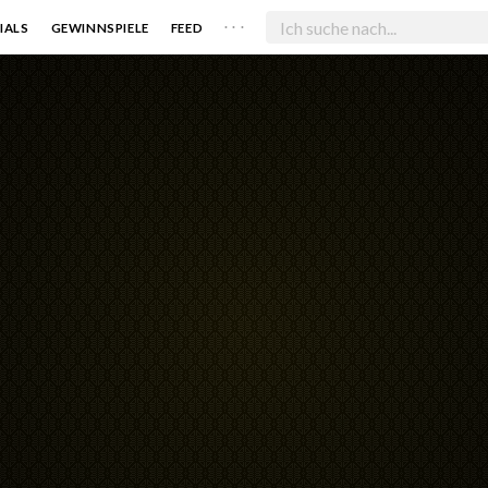
. . .
IALS
GEWINNSPIELE
FEED