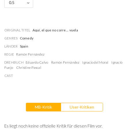
0.5
ORIGINAL TITEL
Aquí, el que no corre... vuela
GENRES
Comedy
LÄNDER
Spain
REGIE
Ramón Fernández
DREHBUCH
Eduardo Calvo
Ramón Fernández
Ignacio del Moral
Ignacio
Fuejo
Christine Pascal
CAST
MB-Kritik
User-Kritiken
Es liegt noch keine offizielle Kritik für diesen Film vor.