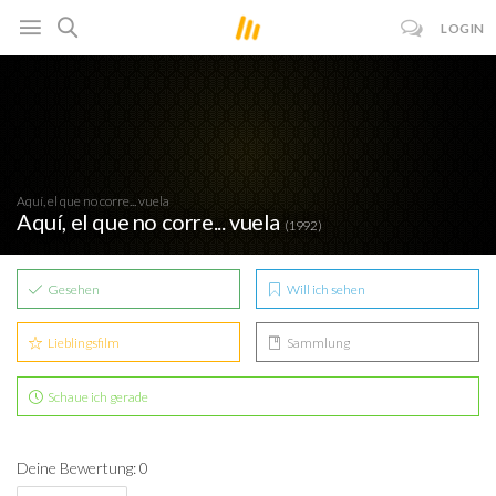
LOGIN
Aquí, el que no corre... vuela
Aquí, el que no corre... vuela
(1992)
Gesehen
Will ich sehen
Lieblingsfilm
Sammlung
Schaue ich gerade
Deine Bewertung: 0