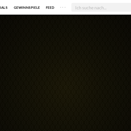
. . .
IALS
GEWINNSPIELE
FEED