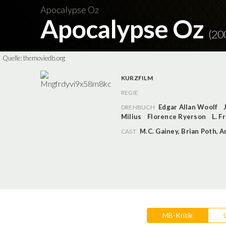
Apocalypse Oz
Apocalypse Oz
(20
Quelle:
themoviedb.org
KURZFILM
REGIE
Edgar Allan Woolf
DREHBUCH
Milius
Florence Ryerson
L. F
M.C. Gainey
,
Brian Poth
,
A
CAST
MB-Kritik