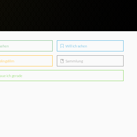
sehen
Will ich sehen
blingsfilm
Sammlung
aue ich gerade