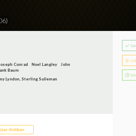
06)
Ge
Lie
Joseph Conrad
Noel Langley
John
rank Baum
Sch
my Lyndon
,
Sterling Sulieman
User-Kritiken