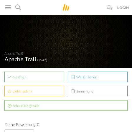
LOGIN
Apache Trail
Apache Trail
(1942)
Gesehen
Will ich sehen
Lieblingsfilm
Sammlung
Schaue ich gerade
Deine Bewertung: 0