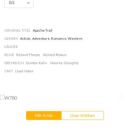
0.5
ORIGINAL TITEL
Apache Trail
GENRES
Action, Adventure, Romance, Western
LÄNDER
REGIE
Richard Thorpe
Richard Rosson
DREHBUCH
Gordon Kahn
Maurice Geraghty
CAST
Lloyd Nolan
MB-Kritik
User-Kritiken